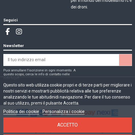
per il mondo del modellismo rc e
dei droni.
Seguici
Newsletter
Puoi annullare l'iscrizione in ogni momento. A
questo scopo, cerca le info di contatto nelle
note legali.
Questo sito web utilizza cookie propri e di terze parti per migliorare i
Ho letto e accetto la
privacy e cookie policy
nostri servizi e mostrarti pubblicità relativa alle tue preferenze
analizzando le tue abitudinidi navigazione. Per dare il tuo consenso
al suo utilizzo, premi il pulsante Accetta.
Politica dei cookie
Personalizza i cookie
MMD di Moschetta Michele | Sede legale: Via Don Luigi Sturzo, 1
ACCETTO
40135 Bologna (BO). PIVA: IT03541221200. Registro AEE: