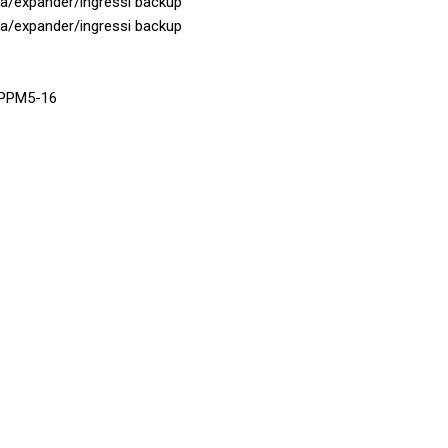
ia/expander/ingressi backup
ia/expander/ingressi backup
, PPM5-16