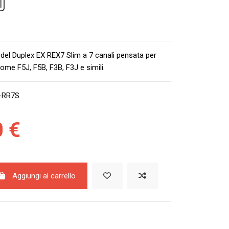
el Duplex EX REX7 Slim a 7 canali pensata per
come F5J, F5B, F3B, F3J e simili.
-RR7S
0 €
Aggiungi al carrello