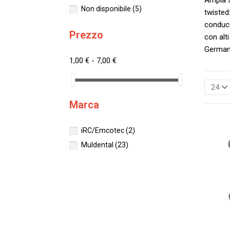
Non disponibile
(5)
twisted
conduci
Prezzo
con alt
German
1,00 € - 7,00 €
24
Marca
iRC/Emcotec
(2)
Muldental
(23)