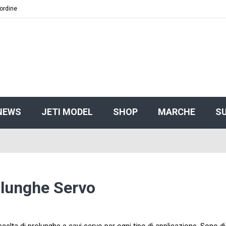
 ordine
NEWS
JETI MODEL
SHOP
MARCHE
S
lunghe Servo
celta di prolunghe e cavi servo per ogni tipo di applicazione. Sono dis