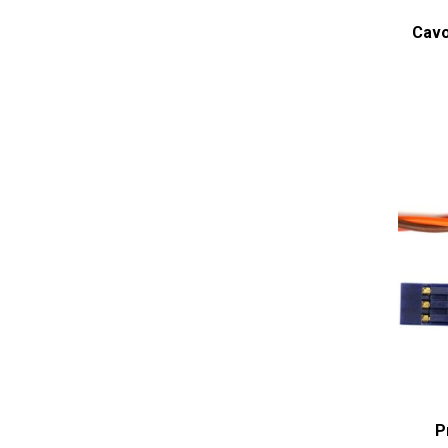
Cavo
P