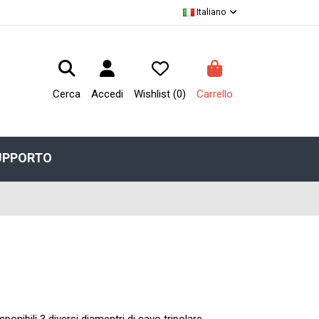
Italiano
Cerca
Accedi
Wishlist (
0
)
Carrello
UPPORTO
ponibili 3 diversi diamentri di cavo tripolare