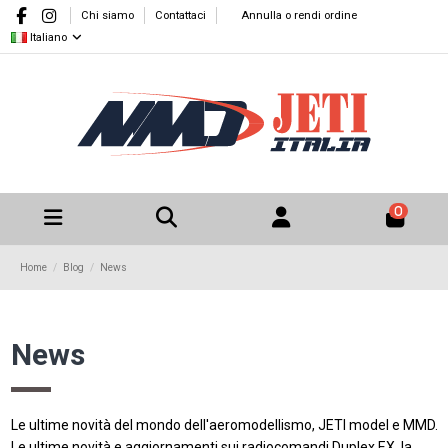
Chi siamo
Contattaci
Annulla o rendi ordine
Italiano
0
Home
Blog
News
News
Le ultime novità del mondo dell'aeromodellismo, JETI model e MMD.
Le ultime novità e aggiornamenti sui radiocomandi Duplex EX, la