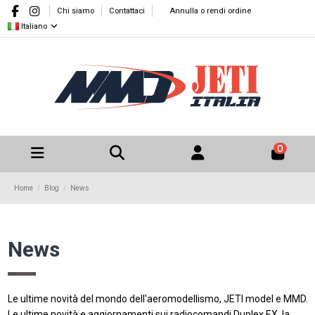
Chi siamo
Contattaci
Annulla o rendi ordine
Italiano
0
Home
Blog
News
News
Le ultime novità del mondo dell'aeromodellismo, JETI model e MMD.
Le ultime novità e aggiornamenti sui radiocomandi Duplex EX, la