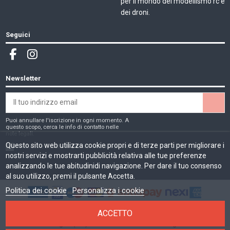
per il mondo del modellismo rc e
dei droni.
Seguici
Newsletter
Puoi annullare l'iscrizione in ogni momento. A
questo scopo, cerca le info di contatto nelle
note legali.
Questo sito web utilizza cookie propri e di terze parti per migliorare i
Ho letto e accetto la
privacy e cookie policy
nostri servizi e mostrarti pubblicità relativa alle tue preferenze
analizzando le tue abitudinidi navigazione. Per dare il tuo consenso
al suo utilizzo, premi il pulsante Accetta.
Politica dei cookie
Personalizza i cookie
MMD di Moschetta Michele | Sede legale: Via Don Luigi Sturzo, 1
ACCETTO
40135 Bologna (BO). PIVA: IT03541221200. Registro AEE: