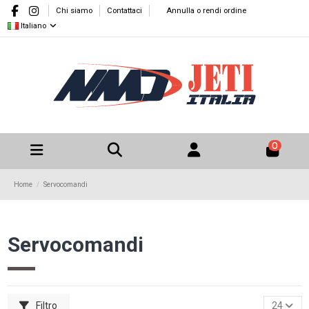
Chi siamo
Contattaci
Annulla o rendi ordine
Italiano
0
Home
Servocomandi
Servocomandi
Filtro
24